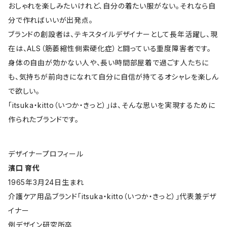
おしゃれを楽しみたいけれど、自分の着たい服がない。それなら自
分で作ればいいが出発点。
ブランドの創設者は、テキスタイルデザイナーとして長年活躍し、現
在は、ALS（筋萎縮性側索硬化症）と闘っている重度障害者です。
身体の自由が効かない人や、長い時間部屋着で過ごす人たちに
も、気持ちが前向きになれて自分に自信が持てるオシャレを楽しん
で欲しい。
「itsuka・kitto（いつか・きっと）」は、そんな思いを実現するために
作られたブランドです。
デザイナープロフィール
濱口 育代
1965年3月24日生まれ
介護ケア用品ブランド「itsuka・kitto（いつか・きっと）」代表兼デザ
イナー
例デザイン研究所卒